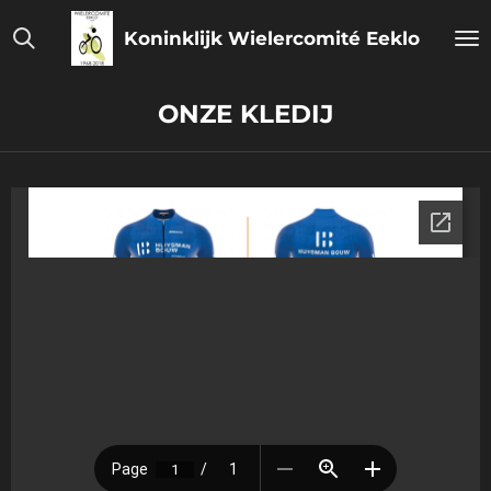
Ga
Koninklijk Wielercomité Eeklo
direct
naar
de
ONZE KLEDIJ
hoofdinhoud